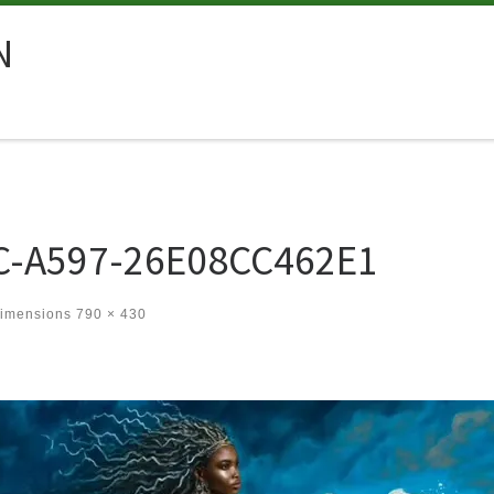
N
C-A597-26E08CC462E1
dimensions
790 × 430
es