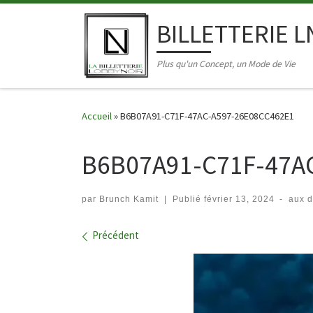
Skip to content
BILLETTERIE L
Plus qu'un Concept, un Mode de Vie
Accueil
»
B6B07A91-C71F-47AC-A597-26E08CC462E1
B6B07A91-C71F-47A
par
Brunch Kamit
|
Publié
février 13, 2024
-
aux 
Navigation dans les imag
Précédent