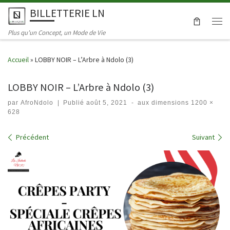
BILLETTERIE LN
Skip to content
Men
Plus qu'un Concept, un Mode de Vie
Accueil
»
LOBBY NOIR – L’Arbre à Ndolo (3)
LOBBY NOIR – L’Arbre à Ndolo (3)
par
AfroNdolo
|
Publié
août 5, 2021
-
aux dimensions
1200 ×
628
Navigation dans les images
Précédent
Suivant