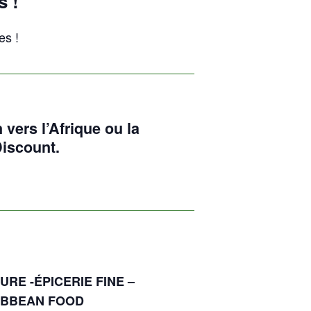
s !
es !
 vers l’Afrique ou la
Discount.
URE -ÉPICERIE FINE –
RIBBEAN FOOD