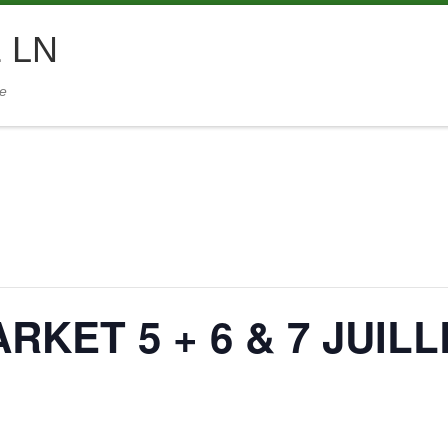
 LN
ie
KET 5 + 6 & 7 JUILLE