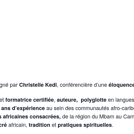
igné par
, conférencière d’une
Christelle Kedi
éloquenc
et
,
en langues
formatrice certifiée
auteure, polyglotte
au sein des communautés afro-cari
 ans d’expérience
de la région du Mbam au Ca
 africaines consacrées,
africain,
et
.
cré
tradition
pratiques spirituelles