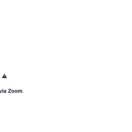
. ⚠️
.
 via Zoom