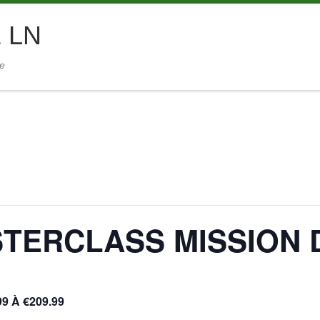
 LN
ie
TERCLASS MISSION D
99 À €209.99