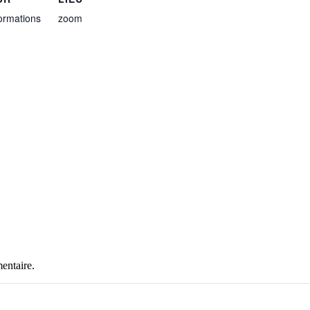
Formations
zoom
entaire.