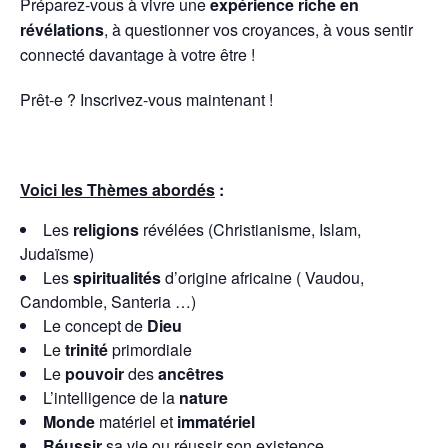
Préparez-vous à vivre une
expérience riche en
révélations
, à questionner vos croyances, à vous sentir
connecté davantage à votre être !
Prêt-e ? Inscrivez-vous maintenant !
Voici les Thèmes abordés
:
Les
religions
révélées (Christianisme, Islam,
Judaïsme)
Les
spiritualités
d’origine africaine ( Vaudou,
Candomble, Santeria …)
Le concept de
Dieu
Le
trinité
primordiale
Le
pouvoir
des
ancêtres
L’intelligence de la
nature
Monde
matériel et
immatériel
Réussir
sa vie ou réussir son existence