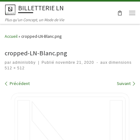
BILLETTERIE LN
Skip to content
Men
Plus qu'un Concept, un Mode de Vie
Accueil
»
cropped-LN-Blanc.png
cropped-LN-Blanc.png
par
adminlobby
|
Publié
novembre 21, 2020
-
aux dimensions
512 × 512
Navigation dans les images
Précédent
Suivant