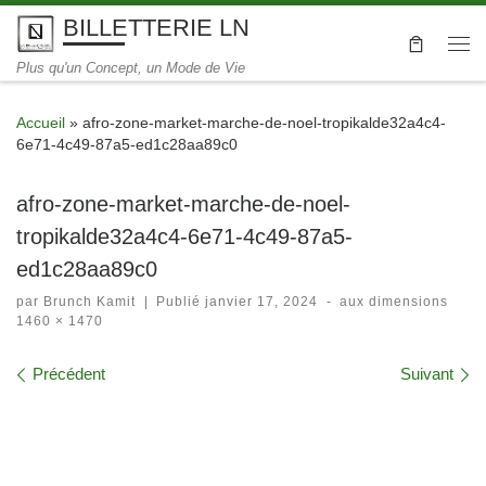
BILLETTERIE LN
Skip to content
Me
Plus qu'un Concept, un Mode de Vie
Accueil
»
afro-zone-market-marche-de-noel-tropikalde32a4c4-
6e71-4c49-87a5-ed1c28aa89c0
afro-zone-market-marche-de-noel-
tropikalde32a4c4-6e71-4c49-87a5-
ed1c28aa89c0
par
Brunch Kamit
|
Publié
janvier 17, 2024
-
aux dimensions
1460 × 1470
Navigation dans les images
Précédent
Suivant