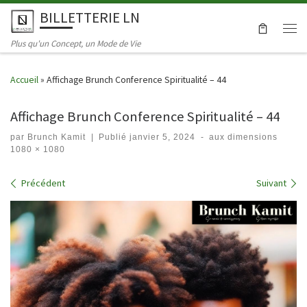
BILLETTERIE LN
Skip to content
Men
Plus qu'un Concept, un Mode de Vie
Accueil
»
Affichage Brunch Conference Spiritualité – 44
Affichage Brunch Conference Spiritualité – 44
par
Brunch Kamit
|
Publié
janvier 5, 2024
-
aux dimensions
1080 × 1080
Navigation dans les images
Précédent
Suivant