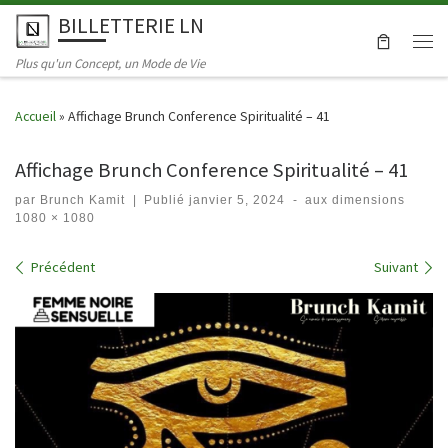
BILLETTERIE LN
Skip to content
Men
Plus qu'un Concept, un Mode de Vie
Accueil
»
Affichage Brunch Conference Spiritualité – 41
Affichage Brunch Conference Spiritualité – 41
par
Brunch Kamit
|
Publié
janvier 5, 2024
-
aux dimensions
1080 × 1080
Navigation dans les images
Précédent
Suivant