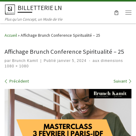
BILLETTERIE LN
Skip to content
Men
Plus qu'un Concept, un Mode de Vie
Accueil
»
Affichage Brunch Conference Spiritualité – 25
Affichage Brunch Conference Spiritualité – 25
par
Brunch Kamit
|
Publié
janvier 5, 2024
-
aux dimensions
1080 × 1080
Navigation dans les images
Précédent
Suivant