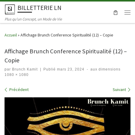
BILLETTERIE LN
Skip to content
Men
Plus qu'un Concept, un Mode de Vie
Accueil
»
Affichage Brunch Conference Spiritualité (12) – Copie
Affichage Brunch Conference Spiritualité (12) –
Copie
par
Brunch Kamit
|
Publié
mars 23, 2024
-
aux dimensions
1080 × 1080
Navigation dans les images
Précédent
Suivant