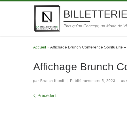
Skip to content
BILLETTERIE
Plus qu'un Concept, un Mode de V
Accueil
»
Affichage Brunch Conference Spiritualité –
Affichage Brunch Con
par
Brunch Kamit
|
Publié
novembre 5, 2023
-
au
Navigation dans les im
Précédent