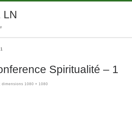
 LN
ie
 1
ference Spiritualité – 1
x dimensions
1080 × 1080
ages