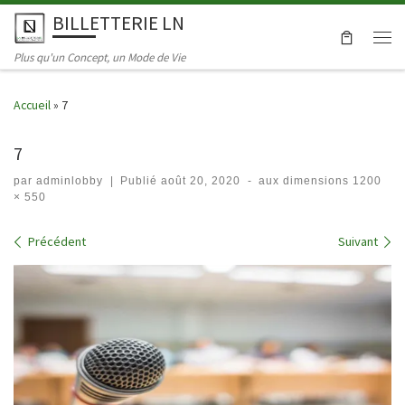
BILLETTERIE LN
Skip to content
Men
Plus qu'un Concept, un Mode de Vie
Accueil
»
7
7
par
adminlobby
|
Publié
août 20, 2020
-
aux dimensions
1200
× 550
Navigation dans les images
Précédent
Suivant