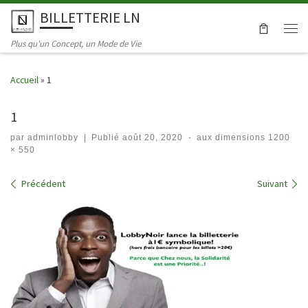
BILLETTERIE LN
Skip to content
Men
Plus qu'un Concept, un Mode de Vie
Accueil
»
1
1
par
adminlobby
|
Publié
août 20, 2020
-
aux dimensions
1200
× 550
Navigation dans les images
Précédent
Suivant