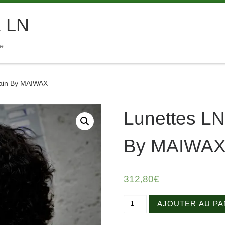
 LN
ie
main By MAIWAX
Lunettes LN
By MAIWA
312,80
€
quantité de Lunettes LN f
AJOUTER AU PA