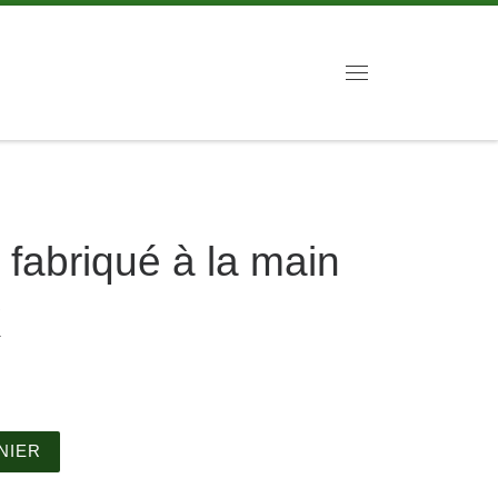
Menu
 fabriqué à la main
X
abriqué à la main By MAIWAX
NIER