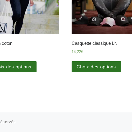
 coton
Casquette classique LN
14,22
€
ix des options
Choix des options
réservés